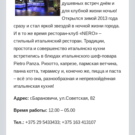
душевных встреч днём и
для клубной жизни ночью!
Открылся зимой 2013 года
сразу и стал яркой звездой в ночной жизни города.
И в то же время ресторан-клуб «NERO» –
стильный итальянский ресторан. Традиции,
простота и совершенство итальянско кухни
встретились в блюдах итальянского шеф-повара
Pietro Panza. Ризотто, капрезе, пармская ветчина,
панна котта, тирамису и, конечно же, пицца и паста
– всё это она, разнообразная и непревзойдённая
итальянская кухня!
Адрес:
г.Барановичи, ул.Советская, 82
Время работы:
12.00 – 05.00
Тел.:
+375 29 5433433; +375 163 413107