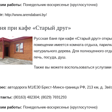
жим работы:
Понедельник-воскресенье (круглосуточно)
т:
http://www.arendabani.by/
ня при кафе «Старый друг»
Русская баня при кафе «Старый друг» откры
помещении имеется комната отдыха, парилк
натурального дерева. Для полноценного от
печь, посуда, душ.
Также вы можете воспользоваться услугами 
рес:
автодорога М1/Е30 Брест-Минск-граница РФ, 213 км, д. Звёз
нтакты:
(80163) 482304; (8029) 7691293
жим работы:
Понедельник-воскресенье (круглосуточно)