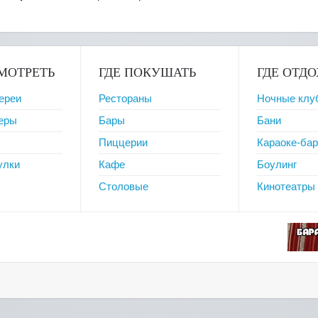
МОТРЕТЬ
ГДЕ ПОКУШАТЬ
ГДЕ ОТД
ереи
Рестораны
Ночные клу
веры
Бары
Бани
Пиццерии
Караоке-ба
улки
Кафе
Боулинг
Столовые
Кинотеатры