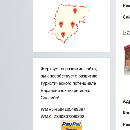
Ре
Сай
Ба
Жертвуя на развитие сайта,
вы способствуете развитию
туристического потенциала
Барановичского региона.
Спасибо!
Ад
WMR: R594125499397
Ко
WMZ: Z340307390202
Ре