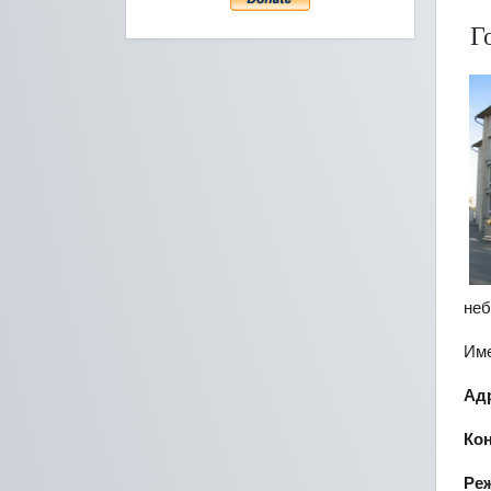
Го
неб
Име
Ад
Ко
Ре