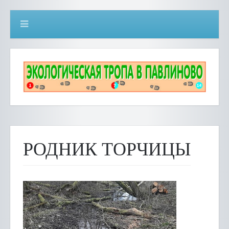
Общий
РОДНИК ТОРЧИЦЫ
вид
каптажа
родника