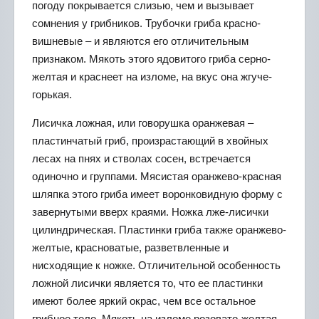
погоду покрывается слизью, чем и вызывает
сомнения у грибников. Трубочки гриба красно-
вишневые – и являются его отличительным
признаком. Мякоть этого ядовитого гриба серно-
желтая и краснеет на изломе, на вкус она жгуче-
горькая.
Лисичка ложная, или говорушка оранжевая –
пластинчатый гриб, произрастающий в хвойных
лесах на пнях и стволах сосен, встречается
одиночно и группами. Мясистая оранжево-красная
шляпка этого гриба имеет воронковидную форму с
завернутыми вверх краями. Ножка лже-лисички
цилиндрическая. Пластинки гриба также оранжево-
желтые, красноватые, разветвленные и
нисходящие к ножке. Отличительной особенность
ложной лисички является то, что ее пластинки
имеют более яркий окрас, чем все остальное
грибное тело. Мякоть на изломе розовато-желтая,