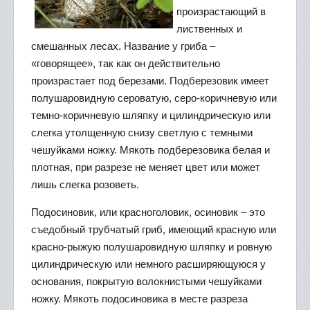
произрастающий в
лиственных и
смешанных лесах. Название у гриба –
«говорящее», так как он действительно
произрастает под березами. Подберезовик имеет
полушаровидную сероватую, серо-коричневую или
темно-коричневую шляпку и цилиндрическую или
слегка утолщенную снизу светлую с темными
чешуйками ножку. Мякоть подберезовика белая и
плотная, при разрезе не меняет цвет или может
лишь слегка розоветь.
Подосиновик, или красноголовик, осиновик – это
съедобный трубчатый гриб, имеющий красную или
красно-рыжую полушаровидную шляпку и ровную
цилиндрическую или немного расширяющуюся у
основания, покрытую волокнистыми чешуйками
ножку. Мякоть подосиновика в месте разреза