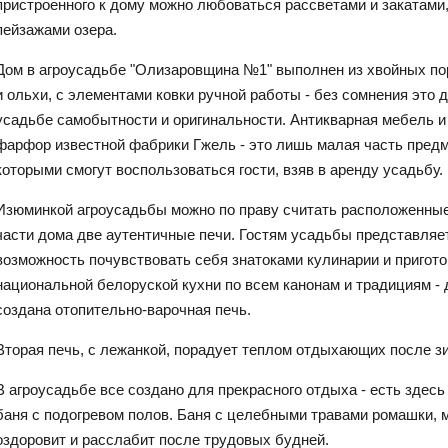
пристроенного к дому можно любоваться рассветами и закатам
пейзажами озера.
Дом в агроусадьбе "Олизаровщина №1" выполнен из хвойных п
и ольхи, с элементами ковки ручной работы - без сомнения это 
усадьбе самобытности и оригинальности. Антикварная мебель и
фарфор известной фабрики Гжель - это лишь малая часть предм
которыми смогут воспользоваться гости, взяв в аренду усадьбу.
Изюминкой агроусадьбы можно по праву считать расположенные
части дома две аутентичные печи. Гостям усадьбы представляе
возможность почувствовать себя знатоками кулинарии и пригот
национальной белоруской кухни по всем канонам и традициям - 
создана отопительно-варочная печь.
Вторая печь, с лежанкой, порадует теплом отдыхающих после зи
В агроусадьбе все создано для прекрасного отдыха - есть здесь
баня с подогревом полов. Баня с целебными травами ромашки, 
оздоровит и расслабит после трудовых будней.