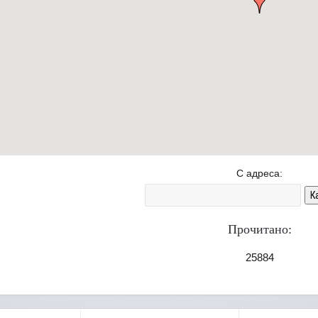
С адреса:
К
Прочитано:
25884