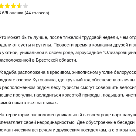
3.6/
5
оценка (44 голосов)
Что может быть лучше, после тяжелой трудовой недели, чем от
вдали от суеты и рутины. Провести время в компании друзей и 
в уютной, уникальной в своем роде, агроусадьбе "Олизаровщина
расположенной в Брестской области.
Усадьба расположена в красивом, живописном уголке белорусск
рядом с озером Кутовщина, где круглый год обеспечена отличны
в расположенном рядом лесу туристы смогут совершить велоси
пешие прогулки, насладиться красотой природы, подышать чис
зимой покататься на лыжах.
На территории расположен уникальный в своем роде парк валун
впечатляет своей неординарностью. Две обустроенные беседки 
романтическим встречам и дружеским посиделкам, а с открытого