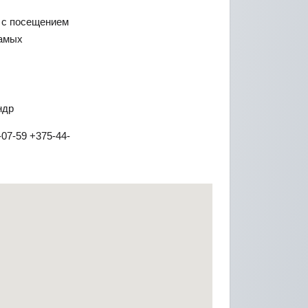
а с посещением
самых
ндр
-07-59 +375-44-