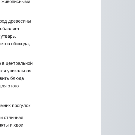
и, живописными
ород древесины
добавляет
 утварь,
етов обихода,
 в центральной
тся уникальная
овить блюда
для этого
мних прогулок.
 и отличная
мяты и хвои