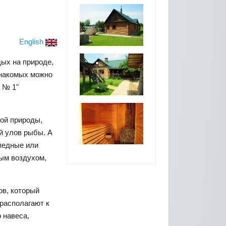
English
дых на природе,
знакомых можно
 № 1"
ой природы,
й улов рыбы. А
педные или
тым воздухом,
ов, который
располагают к
 навеса,