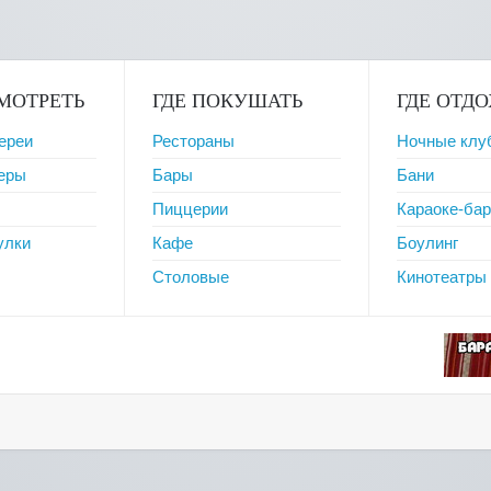
МОТРЕТЬ
ГДЕ ПОКУШАТЬ
ГДЕ ОТД
ереи
Рестораны
Ночные клу
веры
Бары
Бани
Пиццерии
Караоке-ба
улки
Кафе
Боулинг
Столовые
Кинотеатры