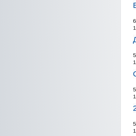
6
1
5
1
5
1
5
1