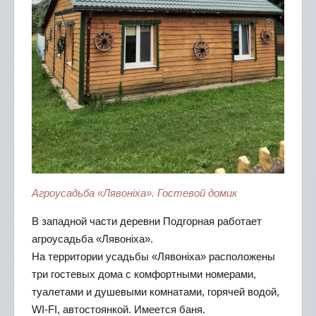
Агроусадьба «Лявоніха». Гостевой домик
В западной части деревни Подгорная работает
агроусадьба «Лявоніха».
На территории усадьбы «Лявонiха» расположены
три гостевых дома с комфортными номерами,
туалетами и душевыми комнатами, горячей водой,
WI-FI, автостоянкой. Имеется баня.