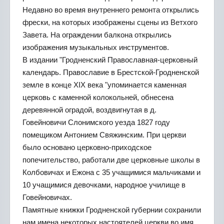
Недавно во время внутреннего ремонта открылись
фрески, на которых изображены сцены из Ветхого
Завета. На ограждении балкона открылись
изображения музыкальных инструментов.
В издании "Гродненский Православная-церковный
календарь. Православие в Брестской-Гродненской
земле в конце XIX века "упоминается каменная
церковь с каменной колокольней, обнесена
деревянной оградой, воздвигнутая в д.
Говейновичи Слонимского уезда 1827 году
помещиком Антонием Свяжинским. При церкви
было основано церковно-приходское
попечительство, работали две церковные школы в
Колбовичах и Ежона с 35 учащимися мальчиками и
10 учащимися девочками, народное училище в
Говейновичах.
Памятные книжки Гродненской губернии сохранили
нам имена некоторых настоятелей церкви во имя