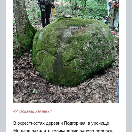
«Асілкавы камень»
В окрестностях деревни Подгорная, в урочище
Моргачь находится уникальный валун-следовик.