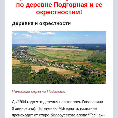
по деревне Подгорная и ее
окрестностям!
Деревня и окрестности
Панорама деревни Подгорная
До 1964 года эта деревня называлась Гавенавичи
(Гавиновичи). По мнению М.Берната, название
происходит от старо-белорусского слова “Гавіна» -