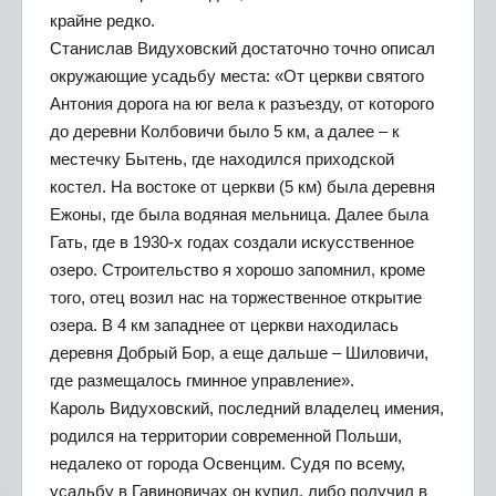
крайне редко.
Станислав Видуховский достаточно точно описал
окружающие усадьбу места: «От церкви святого
Антония дорога на юг вела к разъезду, от которого
до деревни Колбовичи было 5 км, а далее – к
местечку Бытень, где находился приходской
костел. На востоке от церкви (5 км) была деревня
Ежоны, где была водяная мельница. Далее была
Гать, где в 1930-х годах создали искусственное
озеро. Строительство я хорошо запомнил, кроме
того, отец возил нас на торжественное открытие
озера. В 4 км западнее от церкви находилась
деревня Добрый Бор, а еще дальше – Шиловичи,
где размещалось гминное управление».
Кароль Видуховский, последний владелец имения,
родился на территории современной Польши,
недалеко от города Освенцим. Судя по всему,
усадьбу в Гавиновичах он купил, либо получил в